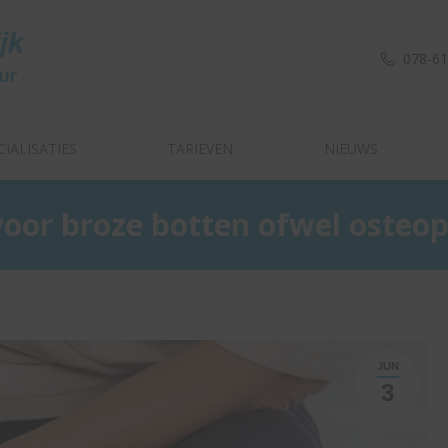
CIALISATIES
TARIEVEN
NIEUWS
078-6
CIALISATIES
TARIEVEN
NIEUWS
oor broze botten ofwel osteo
JUN
3