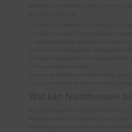
Botbreuken zijn meestal het gevolg van een val. Dus
We geven een paar tips:
Verbeter uw stabiliteit. De fysiotherapeut of o
Maak uw huis veiliger. Ban de losliggende vloe
verlichting. Ruim alle dingen op waar u over zou 
Pas op met medicijngebruik. Gebruik geen medic
Maak eventueel gebruik van loophulpmiddelen, z
Zorg voor goede schoenen
Let op uw houding; een slechte houding vergroo
Let op alcoholgebruik; met een of twee glaasjes 
Wat kan fysiotherapie b
De fysiotherapeut kan u uitgebreid informeren en ad
thuissituatie en het leren omgaan met pijn. U gaat
samenhangen met osteoporose kunt verminderen. 