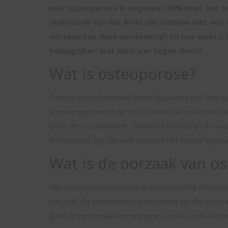
met osteoporose is ongeveer 30% man. Het ko
onderzoek van het RIVM zijn mannen met een i
oorzaak van deze aandoening? En hoe weet u o
belangrijker: wat kunt u er tegen doen?
Wat is osteoporose?
Osteoporose betekent letterlijk poreus bot. We sp
aandoening neemt de botdichtheid af en worden uw
Door deze combinatie, zwakkere botten én de vera
Botbreuken zijn dan ook meestal het eerste signa
Wat is de oorzaak van o
We onderscheiden primaire en secundaire osteopor
oorzaak. Bij secundaire osteoporose ligt de oorzaak
gebruik van bepaalde medicijnen, zoals corticoster