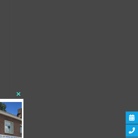
Close
this
module