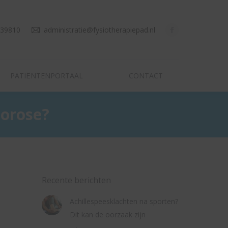
PATIËNTENPORTAAL
CONTACT
139810
administratie@fysiotherapiepad.nl
PATIËNTENPORTAAL
CONTACT
porose?
Recente berichten
Achillespeesklachten na sporten?
Dit kan de oorzaak zijn