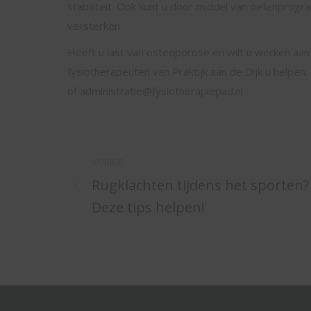
stabiliteit. Ook kunt u door middel van oefenprog
versterken.
Heeft u last van osteoporose en wilt u werken aan 
fysiotherapeuten van Praktijk aan de Dijk u helpe
of administratie@fysiotherapiepad.nl.
Bericht
VORIGE
navigatie
Rugklachten tijdens het sporten?
Vorig
Deze tips helpen!
bericht