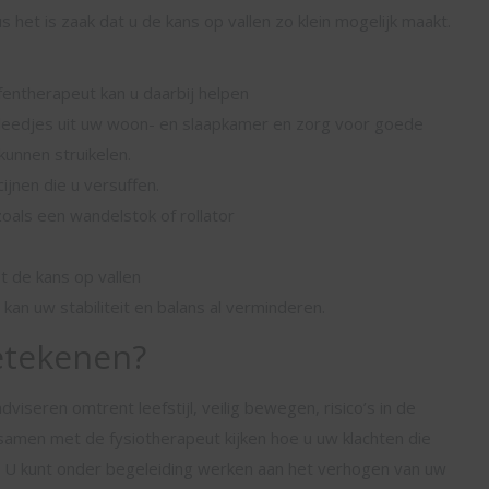
 het is zaak dat u de kans op vallen zo klein mogelijk maakt.
efentherapeut kan u daarbij helpen
rkleedjes uit uw woon- en slaapkamer en zorg voor goede
kunnen struikelen.
ijnen die u versuffen.
oals een wandelstok of rollator
t de kans op vallen
kan uw stabiliteit en balans al verminderen.
etekenen?
viseren omtrent leefstijl, veilig bewegen, risico’s in de
 samen met de fysiotherapeut kijken hoe u uw klachten die
U kunt onder begeleiding werken aan het verhogen van uw