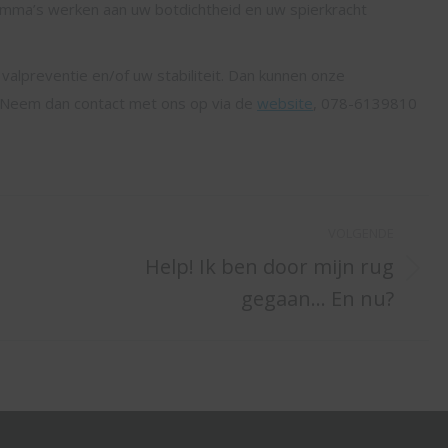
ramma’s werken aan uw botdichtheid en uw spierkracht
valpreventie en/of uw stabiliteit. Dan kunnen onze
n. Neem dan contact met ons op via de
website
, 078-6139810
VOLGENDE
Help! Ik ben door mijn rug
Volgend
gegaan… En nu?
bericht