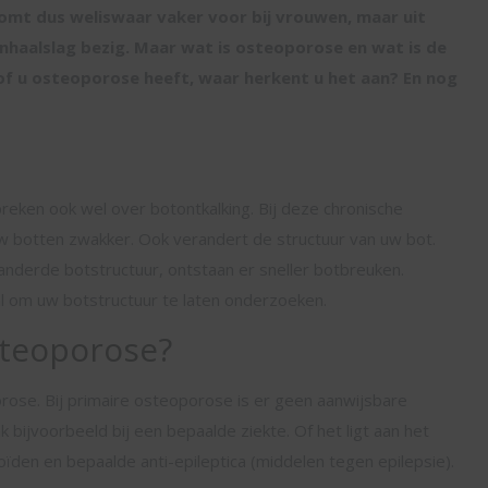
mt dus weliswaar vaker voor bij vrouwen, maar uit
nhaalslag bezig. Maar wat is osteoporose en wat is de
f u osteoporose heeft, waar herkent u het aan? En nog
reken ook wel over botontkalking. Bij deze chronische
 botten zwakker. Ook verandert de structuur van uw bot.
nderde botstructuur, ontstaan er sneller botbreuken.
al om uw botstructuur te laten onderzoeken.
steoporose?
ose. Bij primaire osteoporose is er geen aanwijsbare
 bijvoorbeeld bij een bepaalde ziekte. Of het ligt aan het
oïden en bepaalde anti-epileptica (middelen tegen epilepsie).